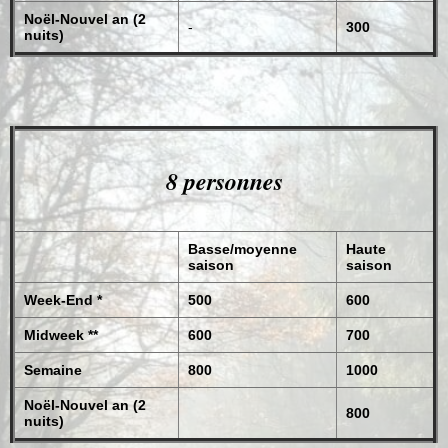
Noël-Nouvel an (2
-
300
nuits)
8 personnes
Basse/moyenne
Haute
saison
saison
Week-End *
500
600
Midweek **
600
700
Semaine
800
1000
Noël-Nouvel an (2
800
nuits)