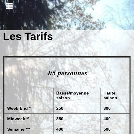
Les Tarifs
4/5 personnes
Basse/moyenne
Haute
saison
saison
Week-End *
250
300
Midweek **
350
400
Semaine ***
400
500